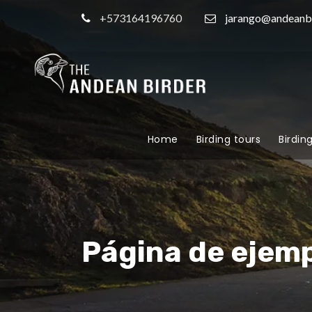
+573164196760
jarango@andeanb
Home
Birding tours
Birdin
Página de ejem