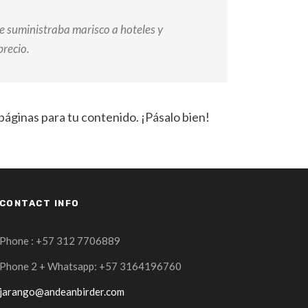
 suministraba marisco a hoteles y
precio.
páginas para tu contenido. ¡Pásalo bien!
CONTACT INFO
Phone : +57 312 7706889
Phone 2 + Whatsapp: +57 3164196760
jarango@andeanbirder.com