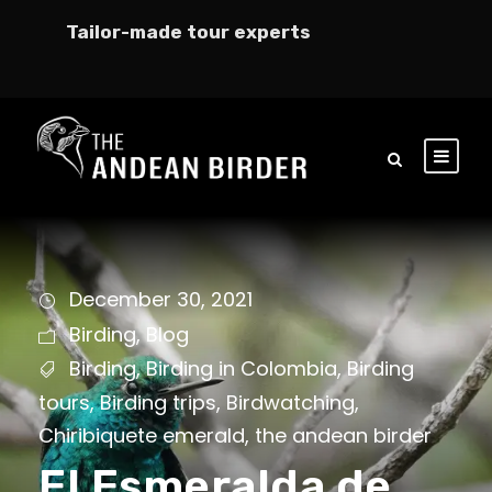
Tailor-made tour experts
December 30, 2021
Birding
,
Blog
Birding
,
Birding in Colombia
,
Birding
tours
,
Birding trips
,
Birdwatching
,
Chiribiquete emerald
,
the andean birder
El Esmeralda de