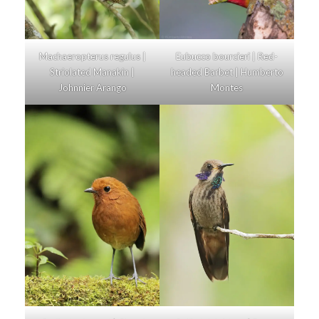
Machaeropterus regulus |
Eubucco bourcieri | Red-
Striolated Manakin |
headed Barbet | Humberto
Johnnier Arango
Montes