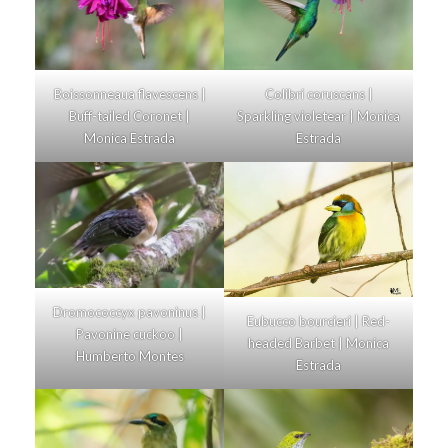
Boissonneaua flavescens |
Colibri coruscans |
Buff-tailed Coronet |
Sparkling violetear | Monica
Monica Estrada
Estrada
Dromococcyx pavoninus |
Eubucco bourcieri | Red-
Pavonine cuckoo |
headed Barbet | Monica
Humberto Montes
Estrada