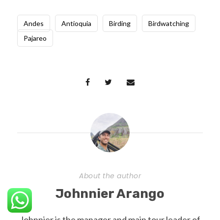
Andes
Antioquia
Birding
Birdwatching
Pajareo
About the author
Johnnier Arango
Johnnier is the manager and main tour leader of