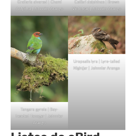
Colibri delphinae | Brown
Grallaria alvarezi | Chami
Violetear | Johnnier Arango
Antpitta | Johnnier Arango
Uropsalis lyra | Lyre-tailed
Nightjar | Johnnier Arango
Tangara gyrola | Bay-
headed Tanager | Johnnier
Arango