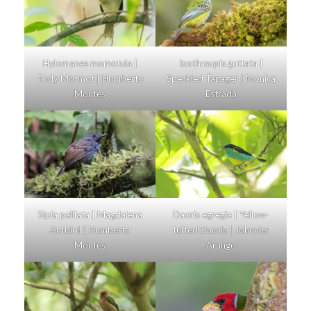
Hylomanes momotula |
Ixothraupis guttata |
Tody Motmot | Humberto
Speckled Tanager | Monica
Montes
Estrada
Sipia palliata | Magdalena
Dacnis egregia | Yellow-
Antbird | Humberto
tufted Dacnis | Johnnier
Montes
Arango