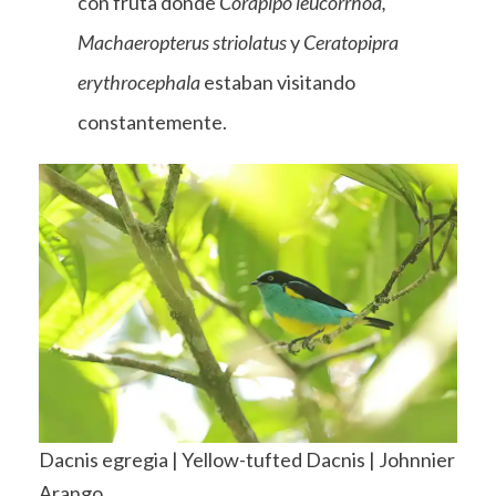
con fruta donde
Corapipo leucorrhoa,
Machaeropterus striolatus
y
Ceratopipra
erythrocephala
estaban visitando
constantemente.
Dacnis egregia | Yellow-tufted Dacnis | Johnnier
Arango